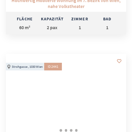
Hochwertig möblierte Wohnung im 7. Bezirk von Wien,
nahe Volkstheater
FLÄCHE
KAPAZITÄT
ZIMMER
BAD
60 m²
2 pax
1
1
ID 2441
Strohgasse , 1030 Wien