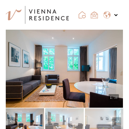
1
/ 38