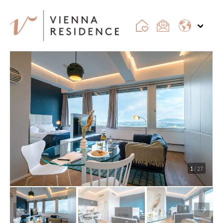
1
/ 27