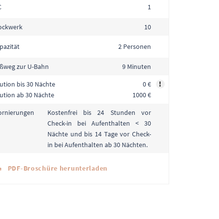
C
1
ockwerk
10
pazität
2 Personen
ßweg zur U-Bahn
9 Minuten
ution bis 30 Nächte
0 €
!
ution ab 30 Nächte
1000 €
Kostenfrei bis 24 Stunden vor
ornierungen
Check-in bei Aufenthalten < 30
Nächte und bis 14 Tage vor Check-
in bei Aufenthalten ab 30 Nächten.
PDF-Broschüre herunterladen