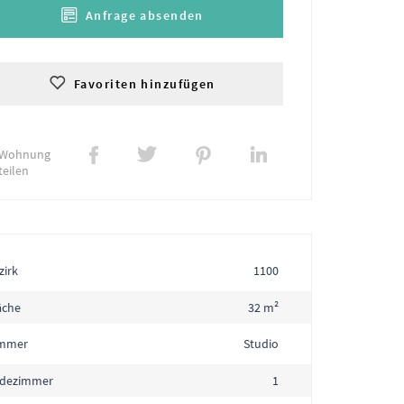
Anfrage absenden
Favoriten hinzufügen
Wohnung
teilen
zirk
1100
äche
32 m²
mmer
Studio
dezimmer
1