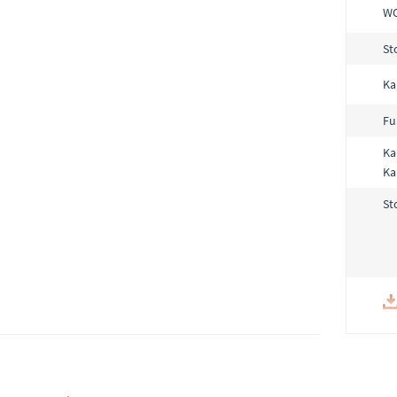
W
St
Ka
Fu
Ka
Ka
St