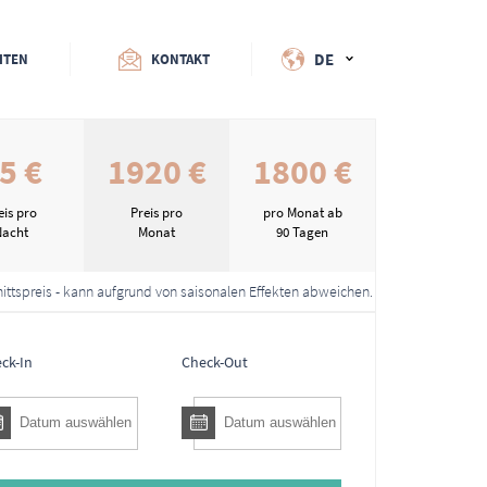
DE
ITEN
KONTAKT
5 €
1920 €
1800 €
eis pro
Preis pro
pro Monat ab
Nacht
Monat
90 Tagen
ittspreis - kann aufgrund von saisonalen Effekten abweichen.
ck-In
Check-Out