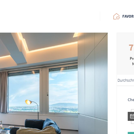
FAVOR
7
Pr
Durchschn
Che