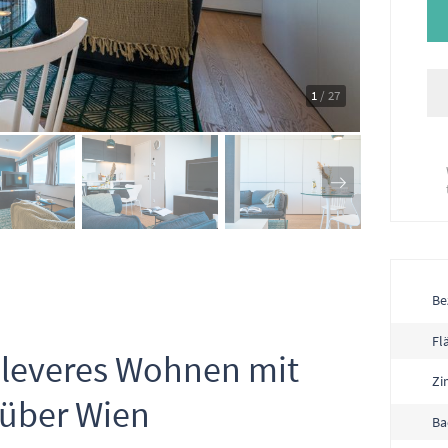
1
/ 27
Be
Fl
Cleveres Wohnen mit
Zi
 über Wien
Ba