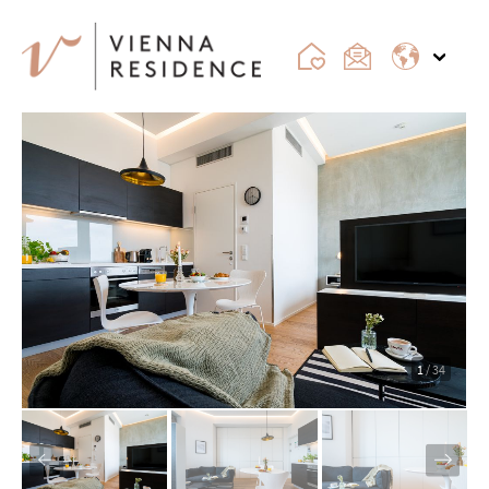
1
/ 34