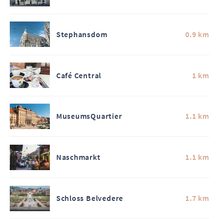
Stephansdom
0.9 km
Café Central
1 km
MuseumsQuartier
1.1 km
Naschmarkt
1.1 km
Schloss Belvedere
1.7 km