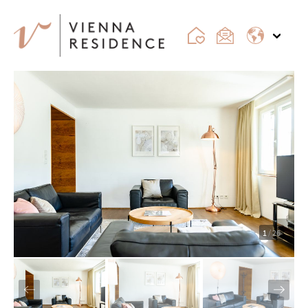
1
/ 26